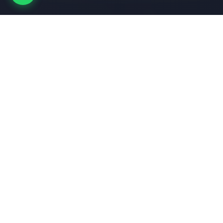
Nuestros Servicios
Soluciones tecnológicas integrales diseñadas para
impulsar el crecimiento de su negocio
Respaldos/Backups
Soluciones completas de respaldo y